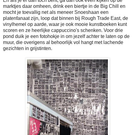
En als je er dan toch bent, ga dan ook even kijken op de
marktjes daar omheen, drink een biertje in de Big Chill en
mocht je toevallig net als meneer Snoeshaan een
platenfanaat zijn, loop dat binnen bij Rough Trade East, de
vinylhemel op aarde, waar je ook mooie kunstboeken kunt
scoren en ze heerlijke cappuccino's schenken. Voor drie
pond duik je een fotohokje in om jezelf achter te laten op de
muur, die overigens al behoorlijk vol hangt met lachende
gezichten in grijstinten.